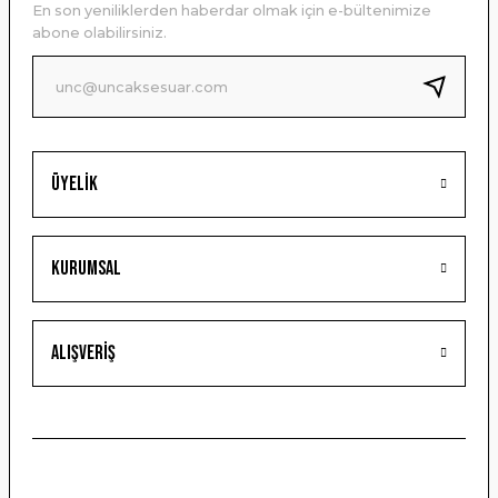
En son yeniliklerden haberdar olmak için e-bültenimize
Ürün bilgilerinde hatalar bulunuyor.
abone olabilirsiniz.
Ürün fiyatı diğer sitelerden daha pahalı.
Bu ürüne benzer farklı alternatifler olmalı.
Üyelik
Gönder
Kurumsal
Alışveriş