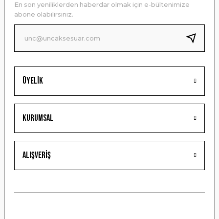
En son yeniliklerden haberdar olmak için e-bültenimize
Ürün bilgilerinde hatalar bulunuyor.
abone olabilirsiniz.
Ürün fiyatı diğer sitelerden daha pahalı.
Bu ürüne benzer farklı alternatifler olmalı.
Üyelik
Gönder
Kurumsal
Alışveriş