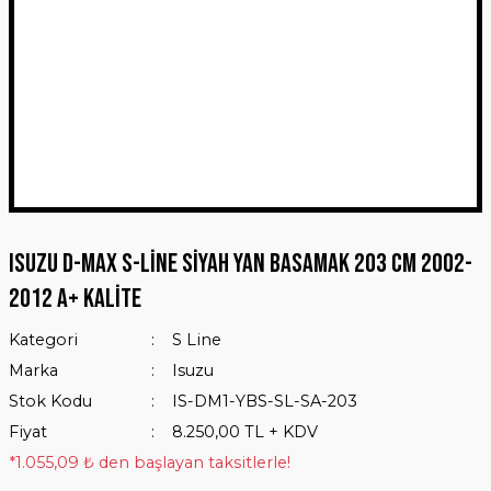
Isuzu D-Max S-Line Siyah Yan Basamak 203 Cm 2002-
2012 A+ Kalite
Kategori
S Line
Marka
Isuzu
Stok Kodu
IS-DM1-YBS-SL-SA-203
Fiyat
8.250,00 TL + KDV
*1.055,09 ₺ den başlayan taksitlerle!