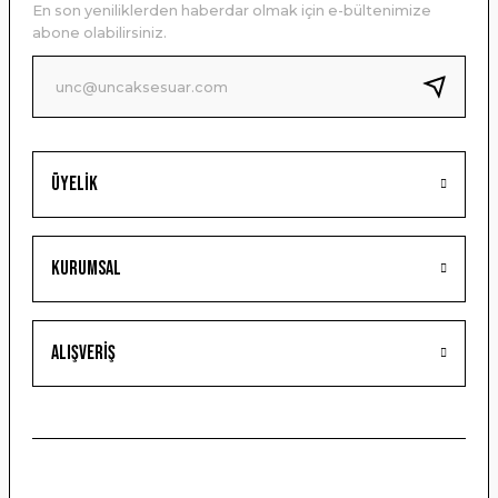
En son yeniliklerden haberdar olmak için e-bültenimize
Ürün bilgilerinde hatalar bulunuyor.
abone olabilirsiniz.
Ürün fiyatı diğer sitelerden daha pahalı.
Bu ürüne benzer farklı alternatifler olmalı.
Üyelik
Gönder
Kurumsal
Alışveriş