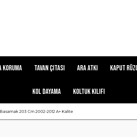
a Koruma
Tavan Çıtası
Ara Atkı
Kaput Rüz
Kol Dayama
Koltuk Kılıfı
 Basamak 203 Cm 2002-2012 A+ Kalite