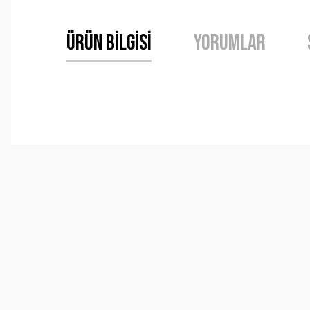
Ürün Bilgisi
Yorumlar
Bu ürünün fiyat bilgisi, resim, ürün açıklamalarında ve 
Görüş ve önerileriniz için teşekkür ederiz.
Ürün resmi kalitesiz, bozuk veya görüntülenemiyor.
Ürün açıklamasında eksik bilgiler bulunuyor.
Ürün bilgilerinde hatalar bulunuyor.
Ürün fiyatı diğer sitelerden daha pahalı.
Bu ürüne benzer farklı alternatifler olmalı.