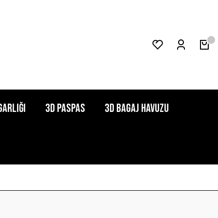
garlığı
3D Paspas
3D Bagaj Havuzu