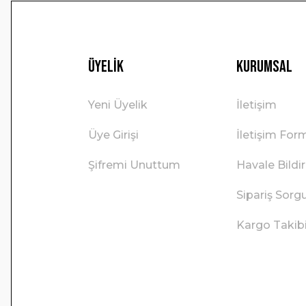
Üyelik
Kurumsal
Yeni Üyelik
İletişim
Üye Girişi
İletişim For
Şifremi Unuttum
Havale Bild
Sipariş Sorg
Kargo Takib