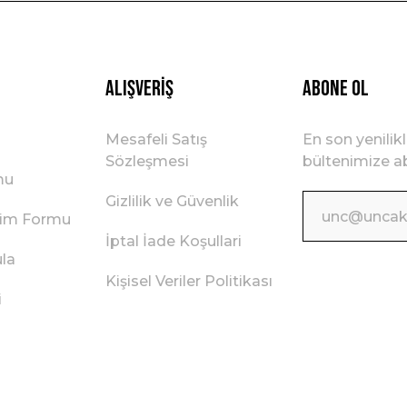
Gönder
Alışveriş
ABONE OL
Mesafeli Satış
En son yenilik
Sözleşmesi
bültenimize ab
mu
Gizlilik ve Güvenlik
irim Formu
İptal İade Koşullari
ula
Kişisel Veriler Politikası
i