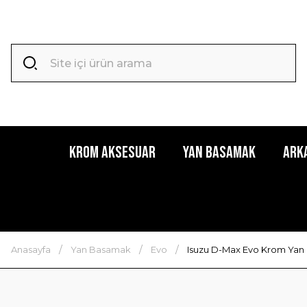
Krom Aksesuar
Yan Basamak
Ark
Anasayfa
Yan Basamak
Evo
Isuzu D-Max Evo Krom Yan