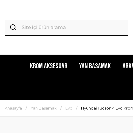
Krom Aksesuar
Yan Basamak
Ark
Anasayfa
Yan Basamak
Evo
Hyundai Tucson 4 Evo Krom