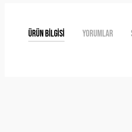
Ürün Bilgisi
Yorumlar
Bu ürünün fiyat bilgisi, resim, ürün açıklamalarında ve 
Görüş ve önerileriniz için teşekkür ederiz.
Ürün resmi kalitesiz, bozuk veya görüntülenemiyor.
Ürün açıklamasında eksik bilgiler bulunuyor.
Ürün bilgilerinde hatalar bulunuyor.
Ürün fiyatı diğer sitelerden daha pahalı.
Bu ürüne benzer farklı alternatifler olmalı.