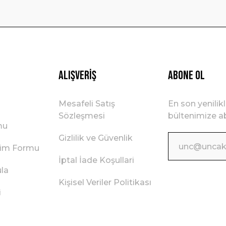
Gönder
Alışveriş
ABONE OL
Mesafeli Satış
En son yenilik
Sözleşmesi
bültenimize ab
mu
Gizlilik ve Güvenlik
irim Formu
İptal İade Koşullari
ula
Kişisel Veriler Politikası
i