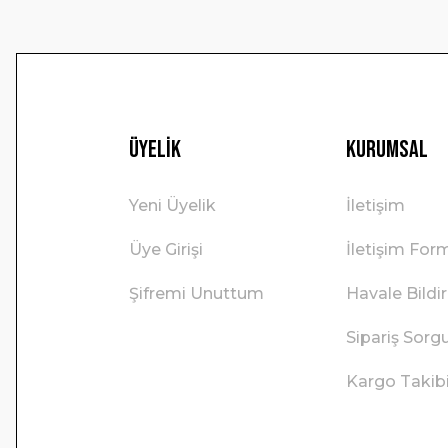
Üyelik
Kurumsal
Yeni Üyelik
İletişim
Üye Girişi
İletişim For
Şifremi Unuttum
Havale Bild
Sipariş Sorg
Kargo Takib