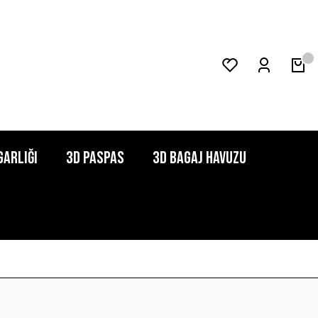
garlığı
3D Paspas
3D Bagaj Havuzu