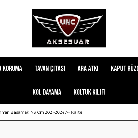
a Koruma
Tavan Çıtası
Ara Atkı
Kaput Rüz
Kol Dayama
Koltuk Kılıfı
 Yan Basamak 173 Cm 2021-2024 A+ Kalite