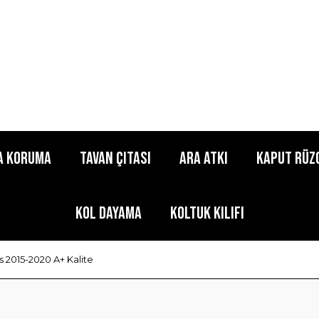
a Koruma
Tavan Çıtası
Ara Atkı
Kaput Rüz
Kol Dayama
Koltuk Kılıfı
 2015-2020 A+ Kalite