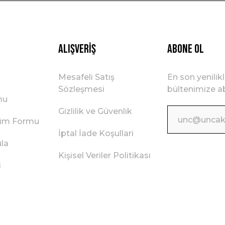
Gönder
Alışveriş
ABONE OL
Mesafeli Satış
En son yenilik
Sözleşmesi
bültenimize ab
mu
Gizlilik ve Güvenlik
irim Formu
İptal İade Koşullari
ula
Kişisel Veriler Politikası
i