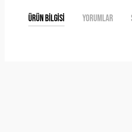
Ürün Bilgisi
Yorumlar
Bu ürünün fiyat bilgisi, resim, ürün açıklamalarında ve 
Görüş ve önerileriniz için teşekkür ederiz.
Ürün resmi kalitesiz, bozuk veya görüntülenemiyor.
Ürün açıklamasında eksik bilgiler bulunuyor.
Ürün bilgilerinde hatalar bulunuyor.
Ürün fiyatı diğer sitelerden daha pahalı.
Bu ürüne benzer farklı alternatifler olmalı.