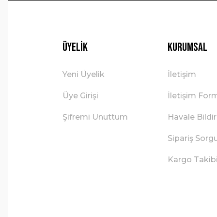
Üyelik
Kurumsal
Yeni Üyelik
İletişim
Üye Girişi
İletişim For
Şifremi Unuttum
Havale Bild
Sipariş Sorg
Kargo Takib