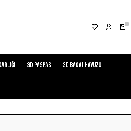
garlığı
3D Paspas
3D Bagaj Havuzu