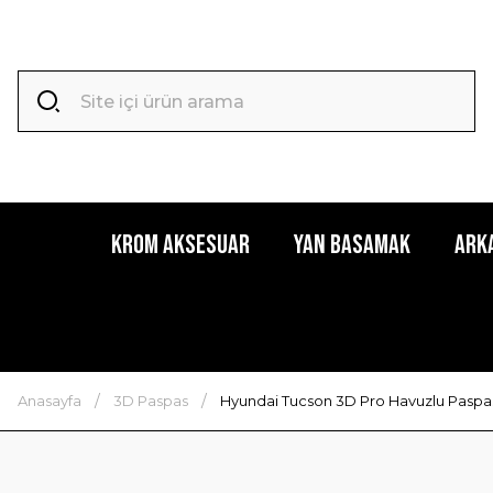
Krom Aksesuar
Yan Basamak
Ark
Anasayfa
3D Paspas
Hyundai Tucson 3D Pro Havuzlu Paspas