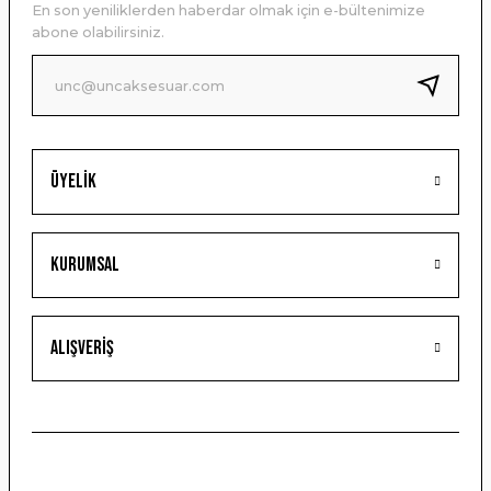
En son yeniliklerden haberdar olmak için e-bültenimize
Ürün bilgilerinde hatalar bulunuyor.
abone olabilirsiniz.
Ürün fiyatı diğer sitelerden daha pahalı.
Bu ürüne benzer farklı alternatifler olmalı.
Üyelik
Gönder
Kurumsal
Alışveriş