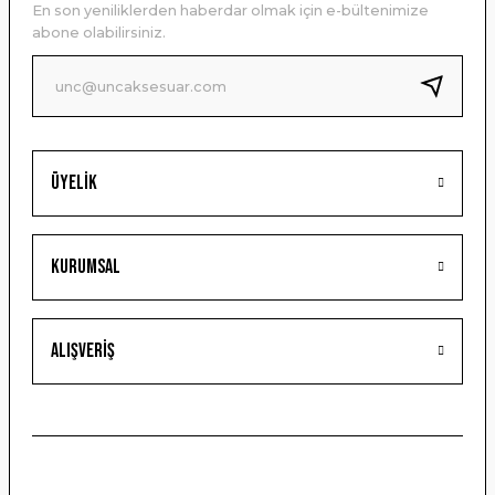
En son yeniliklerden haberdar olmak için e-bültenimize
Ürün bilgilerinde hatalar bulunuyor.
abone olabilirsiniz.
Ürün fiyatı diğer sitelerden daha pahalı.
Bu ürüne benzer farklı alternatifler olmalı.
Üyelik
Gönder
Kurumsal
Alışveriş