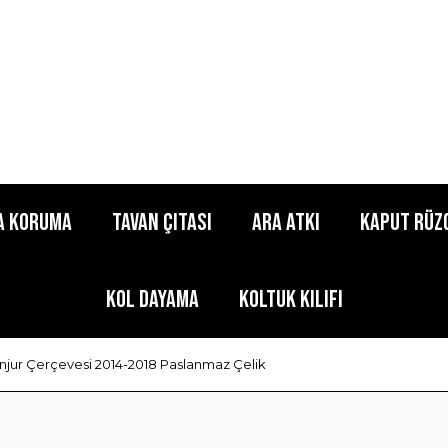
a Koruma
Tavan Çıtası
Ara Atkı
Kaput Rüz
Kol Dayama
Koltuk Kılıfı
njur Çerçevesi 2014-2018 Paslanmaz Çelik