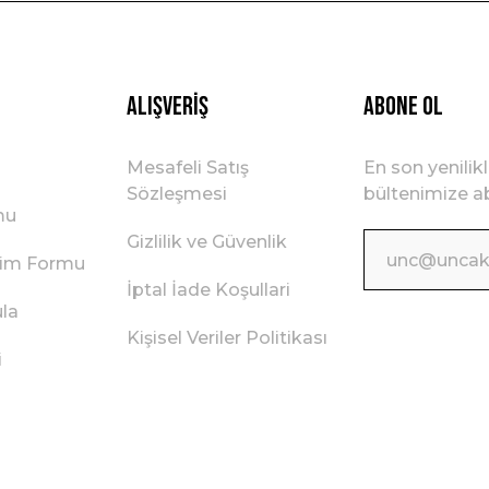
Gönder
Alışveriş
ABONE OL
Mesafeli Satış
En son yenilik
Sözleşmesi
bültenimize ab
mu
Gizlilik ve Güvenlik
irim Formu
İptal İade Koşullari
ula
Kişisel Veriler Politikası
i