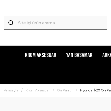
Krom Aksesuar
Yan Basamak
Ark
Anasayfa
Krom Aksesuar
Ön Panjur
Hyundai İ-20 Ön Pa