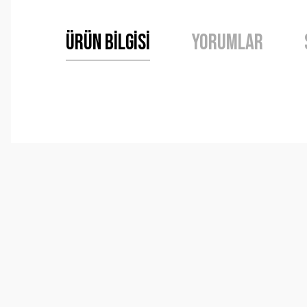
Ürün Bilgisi
Yorumlar
Bu ürünün fiyat bilgisi, resim, ürün açıklamalarında ve 
Görüş ve önerileriniz için teşekkür ederiz.
Ürün resmi kalitesiz, bozuk veya görüntülenemiyor.
Ürün açıklamasında eksik bilgiler bulunuyor.
Ürün bilgilerinde hatalar bulunuyor.
Ürün fiyatı diğer sitelerden daha pahalı.
Bu ürüne benzer farklı alternatifler olmalı.