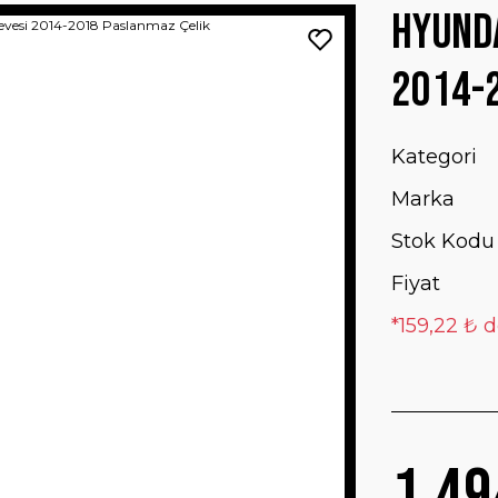
Hyunda
2014-
Kategori
Marka
Stok Kodu
Fiyat
*159,22 ₺ d
1.49