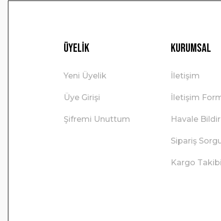
Üyelik
Kurumsal
Yeni Üyelik
İletişim
Üye Girişi
İletişim For
Şifremi Unuttum
Havale Bild
Sipariş Sorg
Kargo Takib