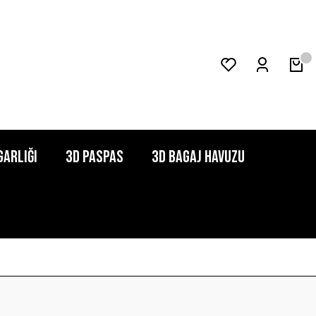
garlığı
3D Paspas
3D Bagaj Havuzu