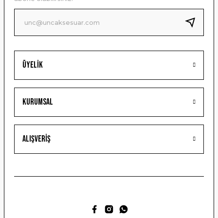
Ürün fiyatı diğer sitelerden daha pahalı.
Bu ürüne benzer farklı alternatifler olmalı.
Üyelik
Gönder
Kurumsal
Alışveriş