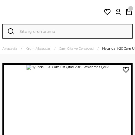
Anasayfa
Krom Aksesuar
Cam Çıta ve Çerçevesi
Hyundai İ-20 Cam Üs