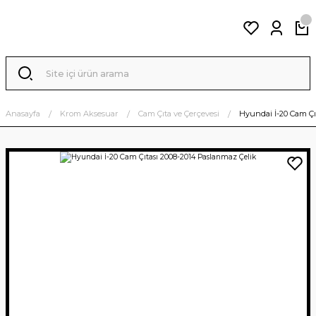
Anasayfa
Krom Aksesuar
Cam Çıta ve Çerçevesi
Hyundai İ-20 Cam Çı