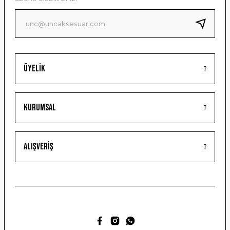
Ürün fiyatı diğer sitelerden daha pahalı.
Bu ürüne benzer farklı alternatifler olmalı.
Üyelik
Gönder
Kurumsal
Alışveriş