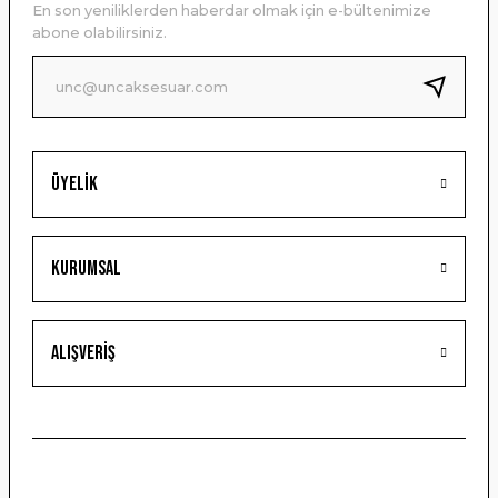
En son yeniliklerden haberdar olmak için e-bültenimize
Ürün bilgilerinde hatalar bulunuyor.
abone olabilirsiniz.
Ürün fiyatı diğer sitelerden daha pahalı.
Bu ürüne benzer farklı alternatifler olmalı.
Üyelik
Gönder
Kurumsal
Alışveriş