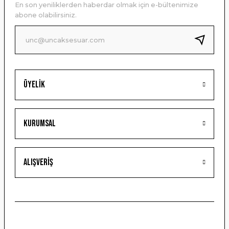
En son yeniliklerden haberdar olmak için e-bültenimize
Ürün bilgilerinde hatalar bulunuyor.
abone olabilirsiniz.
Ürün fiyatı diğer sitelerden daha pahalı.
Bu ürüne benzer farklı alternatifler olmalı.
Üyelik
Gönder
Kurumsal
Alışveriş