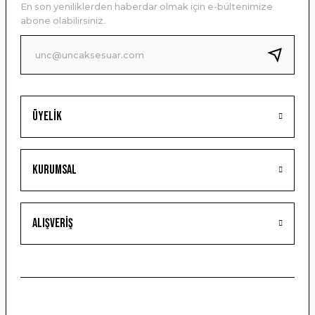
En son yeniliklerden haberdar olmak için e-bültenimize
Ürün bilgilerinde hatalar bulunuyor.
abone olabilirsiniz.
Ürün fiyatı diğer sitelerden daha pahalı.
Bu ürüne benzer farklı alternatifler olmalı.
Üyelik
Gönder
Kurumsal
Alışveriş