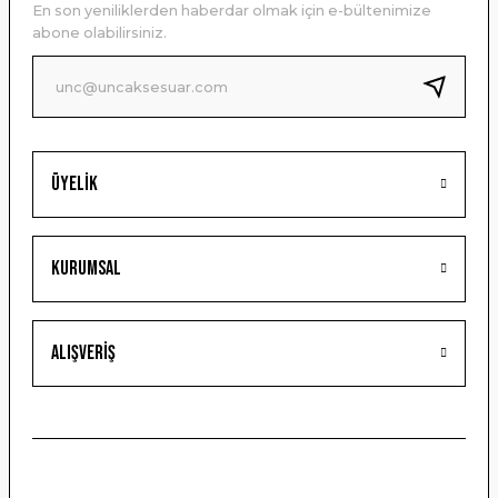
En son yeniliklerden haberdar olmak için e-bültenimize
Ürün bilgilerinde hatalar bulunuyor.
abone olabilirsiniz.
Ürün fiyatı diğer sitelerden daha pahalı.
Bu ürüne benzer farklı alternatifler olmalı.
Üyelik
Gönder
Kurumsal
Alışveriş