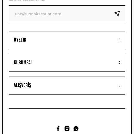
Ürün fiyatı diğer sitelerden daha pahalı.
Bu ürüne benzer farklı alternatifler olmalı.
Üyelik
Gönder
Kurumsal
Alışveriş