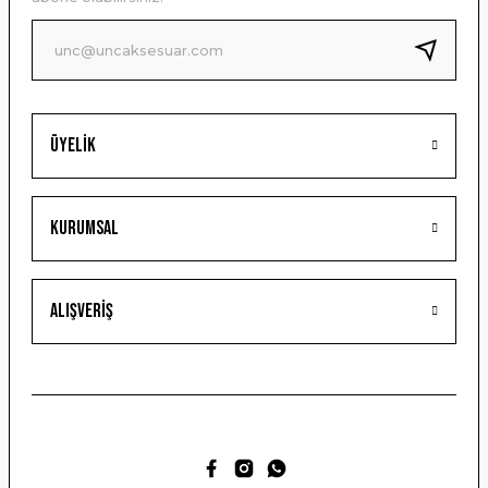
Ürün fiyatı diğer sitelerden daha pahalı.
Bu ürüne benzer farklı alternatifler olmalı.
Üyelik
Gönder
Kurumsal
Alışveriş