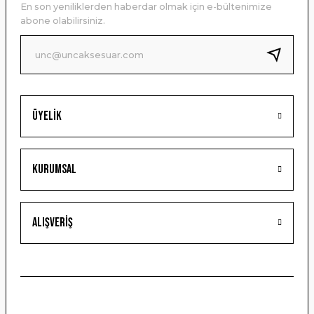
En son yeniliklerden haberdar olmak için e-bültenimize
Ürün bilgilerinde hatalar bulunuyor.
abone olabilirsiniz.
Ürün fiyatı diğer sitelerden daha pahalı.
Bu ürüne benzer farklı alternatifler olmalı.
Üyelik
Gönder
Kurumsal
Alışveriş