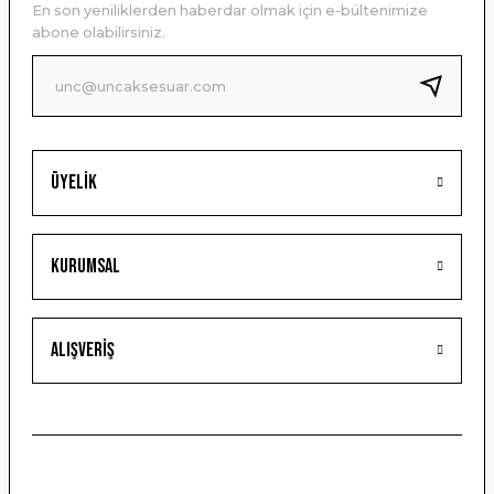
En son yeniliklerden haberdar olmak için e-bültenimize
Ürün bilgilerinde hatalar bulunuyor.
abone olabilirsiniz.
Ürün fiyatı diğer sitelerden daha pahalı.
Bu ürüne benzer farklı alternatifler olmalı.
Üyelik
Gönder
Kurumsal
Alışveriş