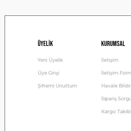
Üyelik
Kurumsal
Yeni Üyelik
İletişim
Üye Girişi
İletişim For
Şifremi Unuttum
Havale Bild
Sipariş Sorg
Kargo Takib