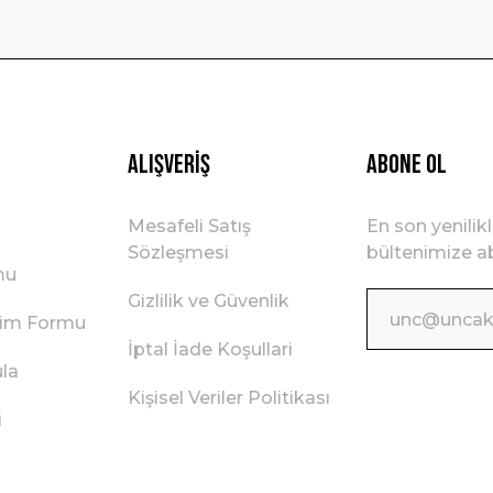
Gönder
Alışveriş
ABONE OL
Mesafeli Satış
En son yenilik
Sözleşmesi
bültenimize ab
mu
Gizlilik ve Güvenlik
irim Formu
İptal İade Koşullari
ula
Kişisel Veriler Politikası
i