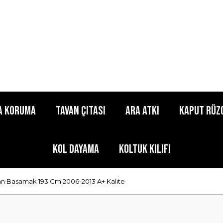
a Koruma
Tavan Çıtası
Ara Atkı
Kaput Rüz
Kol Dayama
Koltuk Kılıfı
n Basamak 193 Cm 2006-2013 A+ Kalite