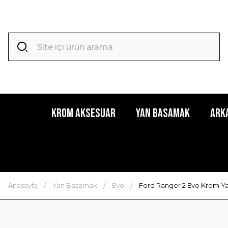
Krom Aksesuar
Yan Basamak
Ark
Anasayfa
Yan Basamak
Evo
Ford Ranger 2 Evo Krom Ya