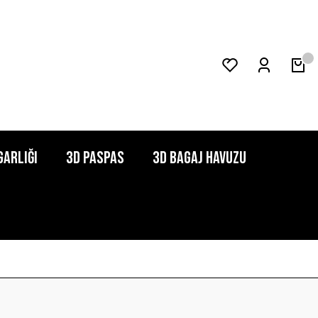
garlığı
3D Paspas
3D Bagaj Havuzu