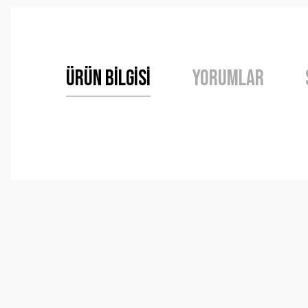
Ürün Bilgisi
Yorumlar
Bu ürünün fiyat bilgisi, resim, ürün açıklamalarında ve 
Görüş ve önerileriniz için teşekkür ederiz.
Ürün resmi kalitesiz, bozuk veya görüntülenemiyor.
Ürün açıklamasında eksik bilgiler bulunuyor.
Ürün bilgilerinde hatalar bulunuyor.
Ürün fiyatı diğer sitelerden daha pahalı.
Bu ürüne benzer farklı alternatifler olmalı.