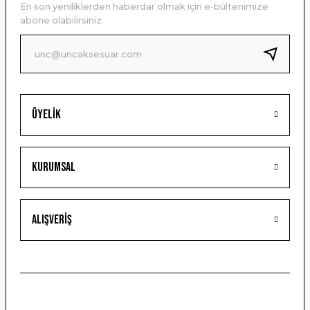
En son yeniliklerden haberdar olmak için e-bültenimize
Ürün bilgilerinde hatalar bulunuyor.
abone olabilirsiniz.
Ürün fiyatı diğer sitelerden daha pahalı.
Bu ürüne benzer farklı alternatifler olmalı.
Üyelik
Gönder
Kurumsal
Alışveriş