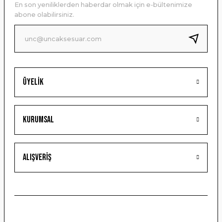
En son yeniliklerden haberdar olmak için e-bültenimize
Ürün bilgilerinde hatalar bulunuyor.
abone olabilirsiniz.
Ürün fiyatı diğer sitelerden daha pahalı.
Bu ürüne benzer farklı alternatifler olmalı.
Üyelik
Gönder
Kurumsal
Alışveriş