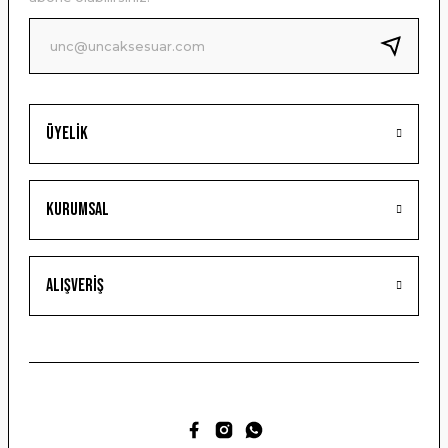
Ürün fiyatı diğer sitelerden daha pahalı.
Bu ürüne benzer farklı alternatifler olmalı.
Üyelik
Gönder
Kurumsal
Alışveriş