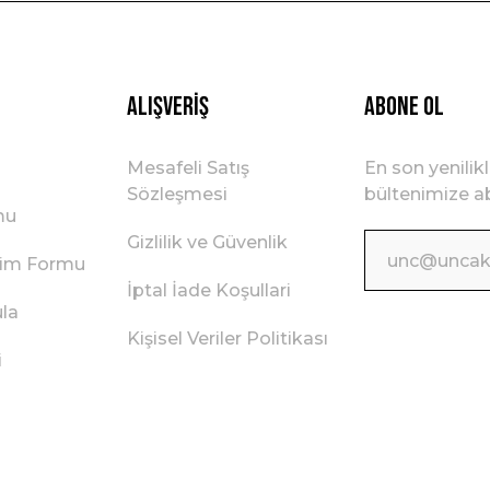
Gönder
Alışveriş
ABONE OL
Mesafeli Satış
En son yenilik
Sözleşmesi
bültenimize ab
mu
Gizlilik ve Güvenlik
irim Formu
İptal İade Koşullari
ula
Kişisel Veriler Politikası
i