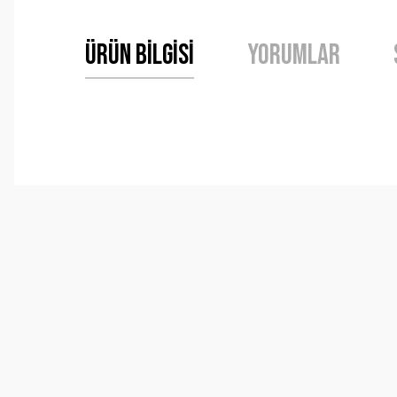
Ürün Bilgisi
Yorumlar
Bu ürünün fiyat bilgisi, resim, ürün açıklamalarında ve 
Görüş ve önerileriniz için teşekkür ederiz.
Ürün resmi kalitesiz, bozuk veya görüntülenemiyor.
Ürün açıklamasında eksik bilgiler bulunuyor.
Ürün bilgilerinde hatalar bulunuyor.
Ürün fiyatı diğer sitelerden daha pahalı.
Bu ürüne benzer farklı alternatifler olmalı.