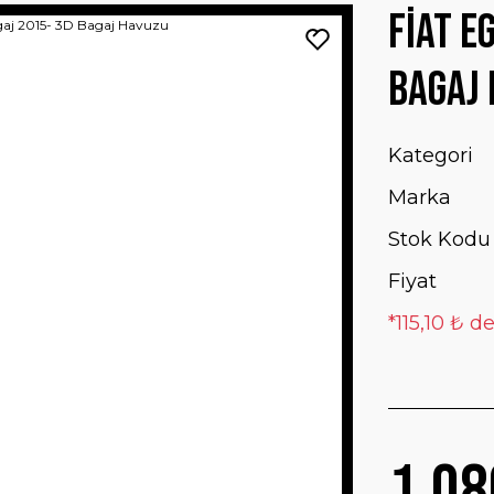
Fiat E
Bagaj
Kategori
Marka
Stok Kodu
Fiyat
*115,10 ₺ d
1.08