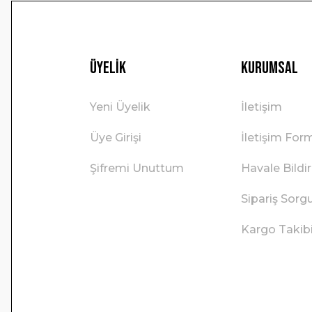
Üyelik
Kurumsal
Yeni Üyelik
İletişim
Üye Girişi
İletişim For
Şifremi Unuttum
Havale Bild
Sipariş Sorg
Kargo Takib