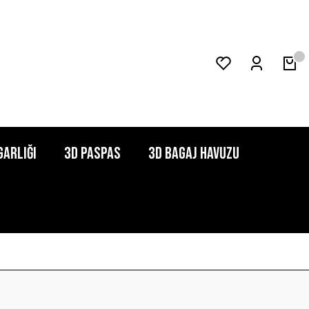
garlığı
3D Paspas
3D Bagaj Havuzu