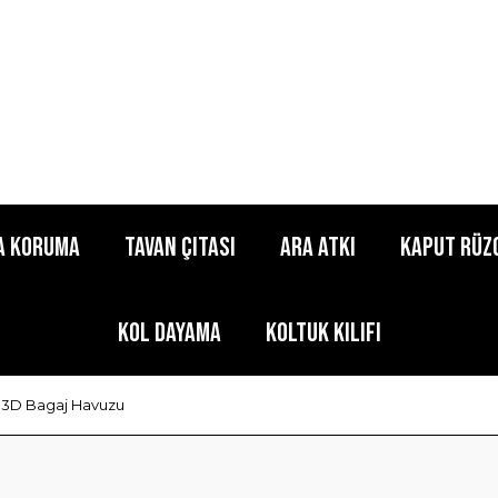
a Koruma
Tavan Çıtası
Ara Atkı
Kaput Rüz
Kol Dayama
Koltuk Kılıfı
- 3D Bagaj Havuzu