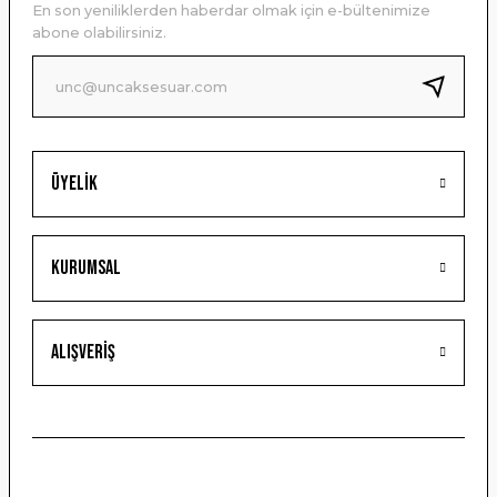
En son yeniliklerden haberdar olmak için e-bültenimize
Ürün bilgilerinde hatalar bulunuyor.
abone olabilirsiniz.
Ürün fiyatı diğer sitelerden daha pahalı.
Bu ürüne benzer farklı alternatifler olmalı.
Üyelik
Gönder
Kurumsal
Alışveriş