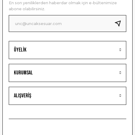
En son yeniliklerden haberdar olmak için e-bültenimize
Ürün bilgilerinde hatalar bulunuyor.
abone olabilirsiniz.
Ürün fiyatı diğer sitelerden daha pahalı.
Bu ürüne benzer farklı alternatifler olmalı.
Üyelik
Gönder
Kurumsal
Alışveriş