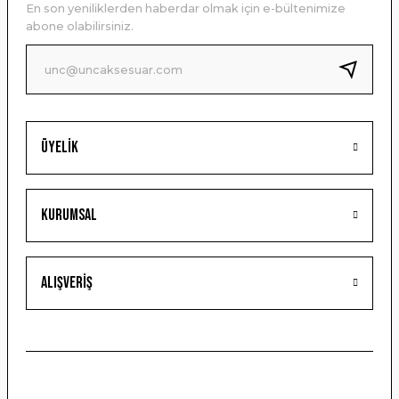
En son yeniliklerden haberdar olmak için e-bültenimize
Ürün bilgilerinde hatalar bulunuyor.
abone olabilirsiniz.
Ürün fiyatı diğer sitelerden daha pahalı.
Bu ürüne benzer farklı alternatifler olmalı.
Üyelik
Gönder
Kurumsal
Alışveriş