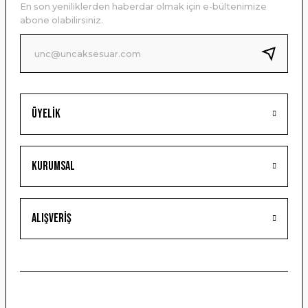
En son yeniliklerden haberdar olmak için e-bültenimize
Ürün bilgilerinde hatalar bulunuyor.
abone olabilirsiniz.
Ürün fiyatı diğer sitelerden daha pahalı.
Bu ürüne benzer farklı alternatifler olmalı.
Üyelik
Gönder
Kurumsal
Alışveriş