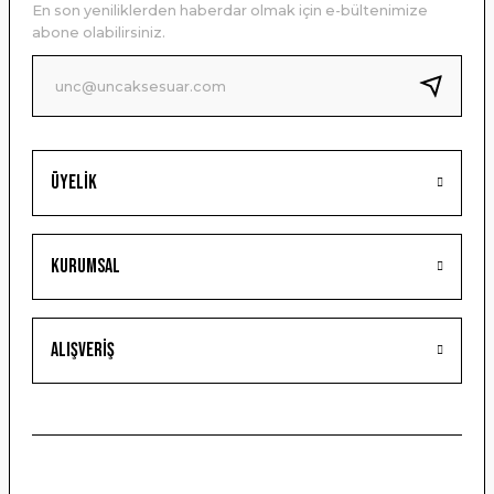
En son yeniliklerden haberdar olmak için e-bültenimize
Ürün bilgilerinde hatalar bulunuyor.
abone olabilirsiniz.
Ürün fiyatı diğer sitelerden daha pahalı.
Bu ürüne benzer farklı alternatifler olmalı.
Üyelik
Gönder
Kurumsal
Alışveriş