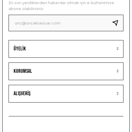
En son yeniliklerden haberdar olmak için e-bültenimize
Ürün bilgilerinde hatalar bulunuyor.
abone olabilirsiniz.
Ürün fiyatı diğer sitelerden daha pahalı.
Bu ürüne benzer farklı alternatifler olmalı.
Üyelik
Gönder
Kurumsal
Alışveriş