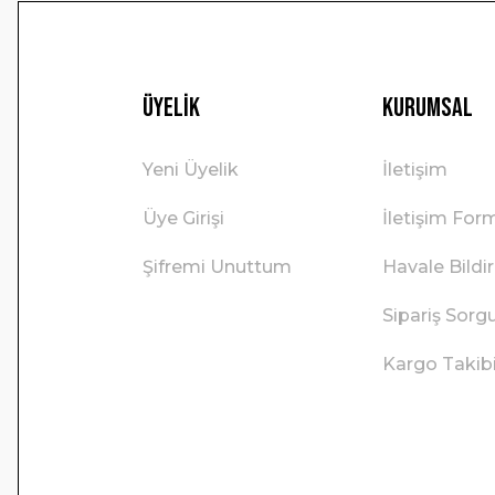
Üyelik
Kurumsal
Yeni Üyelik
İletişim
Üye Girişi
İletişim For
Şifremi Unuttum
Havale Bild
Sipariş Sorg
Kargo Takib