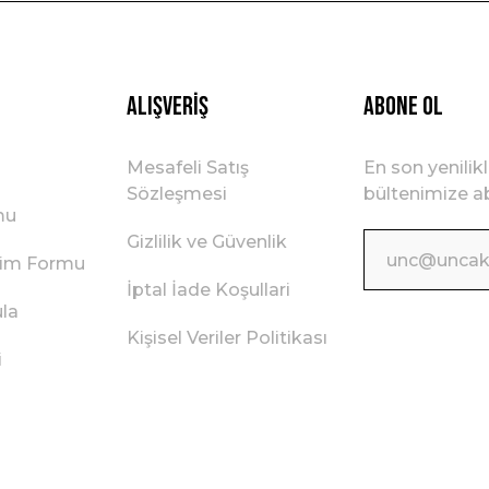
Gönder
Alışveriş
ABONE OL
Mesafeli Satış
En son yenilik
Sözleşmesi
bültenimize ab
mu
Gizlilik ve Güvenlik
irim Formu
İptal İade Koşullari
ula
Kişisel Veriler Politikası
i