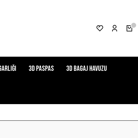
garlığı
3D Paspas
3D Bagaj Havuzu