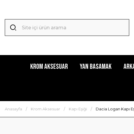
Krom Aksesuar
Yan Basamak
Ark
Anasayfa
Krom Aksesuar
Kapı Eşiği
Dacia Logan Kapı E