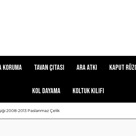
a Koruma
Tavan Çıtası
Ara Atkı
Kaput Rüz
Kol Dayama
Koltuk Kılıfı
şiği 2008-2013 Paslanmaz Çelik