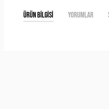
Ürün Bilgisi
Yorumlar
Bu ürünün fiyat bilgisi, resim, ürün açıklamalarında ve 
Görüş ve önerileriniz için teşekkür ederiz.
Ürün resmi kalitesiz, bozuk veya görüntülenemiyor.
Ürün açıklamasında eksik bilgiler bulunuyor.
Ürün bilgilerinde hatalar bulunuyor.
Ürün fiyatı diğer sitelerden daha pahalı.
Bu ürüne benzer farklı alternatifler olmalı.