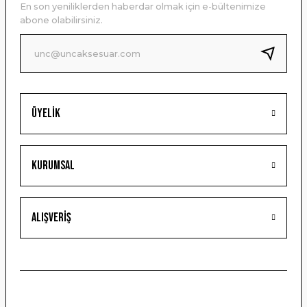
En son yeniliklerden haberdar olmak için e-bültenimize
Ürün bilgilerinde hatalar bulunuyor.
abone olabilirsiniz.
Ürün fiyatı diğer sitelerden daha pahalı.
Bu ürüne benzer farklı alternatifler olmalı.
Üyelik
Gönder
Kurumsal
Alışveriş