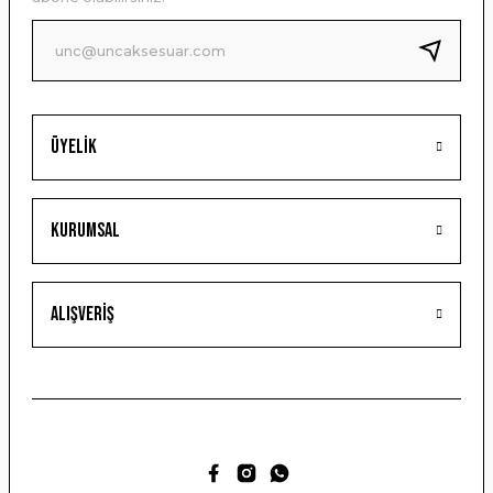
Ürün fiyatı diğer sitelerden daha pahalı.
Bu ürüne benzer farklı alternatifler olmalı.
Üyelik
Gönder
Kurumsal
Alışveriş