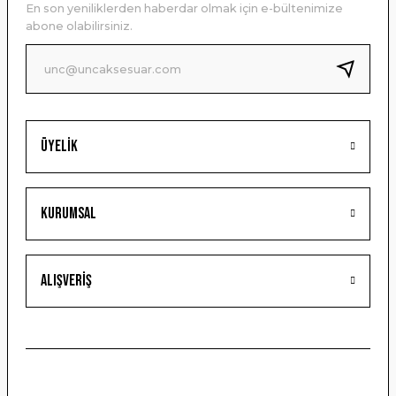
En son yeniliklerden haberdar olmak için e-bültenimize
Ürün bilgilerinde hatalar bulunuyor.
abone olabilirsiniz.
Ürün fiyatı diğer sitelerden daha pahalı.
Bu ürüne benzer farklı alternatifler olmalı.
Üyelik
Gönder
Kurumsal
Alışveriş