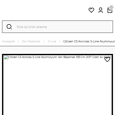
Anasayfa
Yan Basamak
S Line
Citroen C5 Aircross S-Line Aluminyu