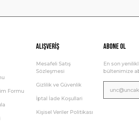
Gönder
Alışveriş
ABONE OL
Mesafeli Satış
En son yenilik
Sözleşmesi
bültenimize ab
mu
Gizlilik ve Güvenlik
irim Formu
İptal İade Koşullari
ula
Kişisel Veriler Politikası
i