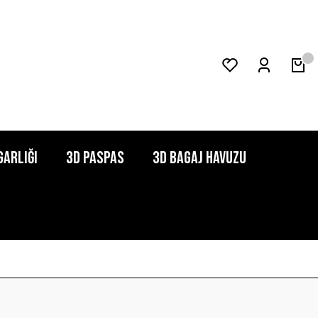
garlığı
3D Paspas
3D Bagaj Havuzu