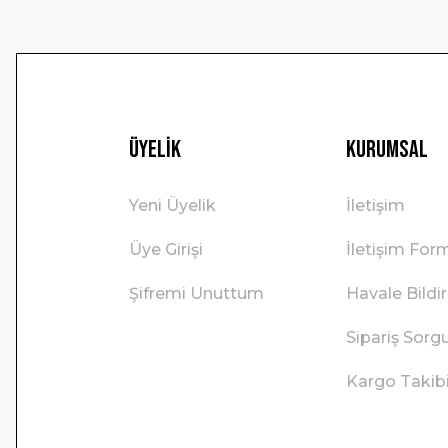
Üyelik
Kurumsal
Yeni Üyelik
İletişim
Üye Girişi
İletişim For
Şifremi Unuttum
Havale Bild
Sipariş Sorg
Kargo Takib