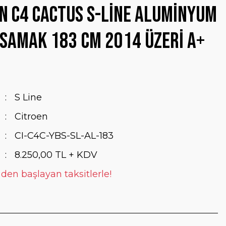
n C4 Cactus S-Line Aluminyum
samak 183 Cm 2014 Üzeri A+
S Line
Citroen
CI-C4C-YBS-SL-AL-183
8.250,00 TL + KDV
 den başlayan taksitlerle!