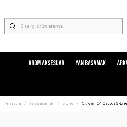
Krom Aksesuar
Yan Basamak
Ark
Anasayfa
Yan Basamak
S Line
Citroen C4 Cactus S-Lin