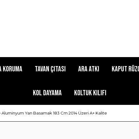
a Koruma
Tavan Çıtası
Ara Atkı
Kaput Rüz
Kol Dayama
Koltuk Kılıfı
e Aluminyum Yan Basamak 183 Cm 2014 Üzeri A+ Kalite