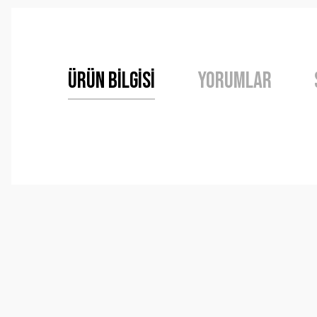
Ürün Bilgisi
Yorumlar
Bu ürünün fiyat bilgisi, resim, ürün açıklamalarında ve 
Görüş ve önerileriniz için teşekkür ederiz.
Ürün resmi kalitesiz, bozuk veya görüntülenemiyor.
Ürün açıklamasında eksik bilgiler bulunuyor.
Ürün bilgilerinde hatalar bulunuyor.
Ürün fiyatı diğer sitelerden daha pahalı.
Bu ürüne benzer farklı alternatifler olmalı.