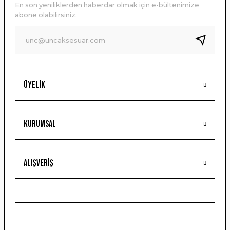
En son yeniliklerden haberdar olmak için e-bültenimize
Ürün bilgilerinde hatalar bulunuyor.
abone olabilirsiniz.
Ürün fiyatı diğer sitelerden daha pahalı.
Bu ürüne benzer farklı alternatifler olmalı.
Üyelik
Gönder
Kurumsal
Alışveriş