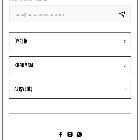
Ürün fiyatı diğer sitelerden daha pahalı.
Bu ürüne benzer farklı alternatifler olmalı.
Üyelik
Gönder
Kurumsal
Alışveriş