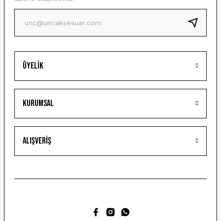
Ürün fiyatı diğer sitelerden daha pahalı.
Bu ürüne benzer farklı alternatifler olmalı.
Üyelik
Gönder
Kurumsal
Alışveriş