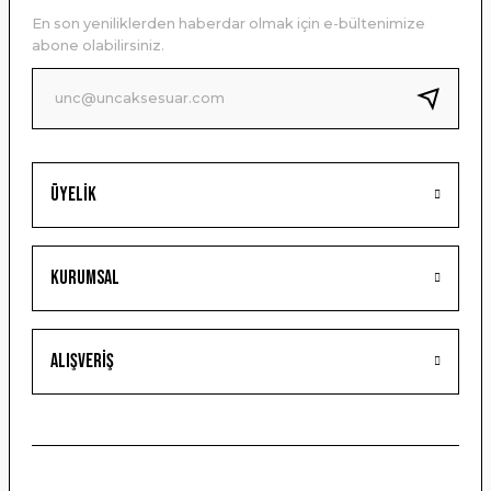
Ürün açıklamasında eksik bilgiler bulunuyor.
En son yeniliklerden haberdar olmak için e-bültenimize
Ürün bilgilerinde hatalar bulunuyor.
abone olabilirsiniz.
Ürün fiyatı diğer sitelerden daha pahalı.
Bu ürüne benzer farklı alternatifler olmalı.
Üyelik
Gönder
Kurumsal
Alışveriş