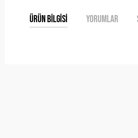
Ürün Bilgisi
Yorumlar
Bu ürünün fiyat bilgisi, resim, ürün açıklamalarında ve 
Görüş ve önerileriniz için teşekkür ederiz.
Ürün resmi kalitesiz, bozuk veya görüntülenemiyor.
Ürün açıklamasında eksik bilgiler bulunuyor.
Ürün bilgilerinde hatalar bulunuyor.
Ürün fiyatı diğer sitelerden daha pahalı.
Bu ürüne benzer farklı alternatifler olmalı.