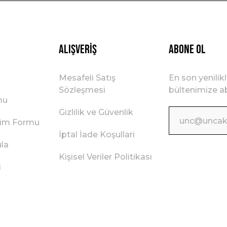
Gönder
Alışveriş
ABONE OL
Mesafeli Satış
En son yenilik
Sözleşmesi
bültenimize ab
mu
Gizlilik ve Güvenlik
irim Formu
İptal İade Koşullari
ula
Kişisel Veriler Politikası
i