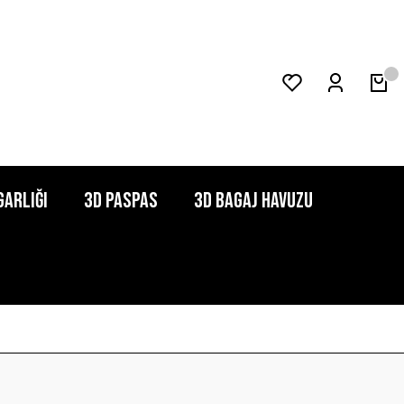
garlığı
3D Paspas
3D Bagaj Havuzu