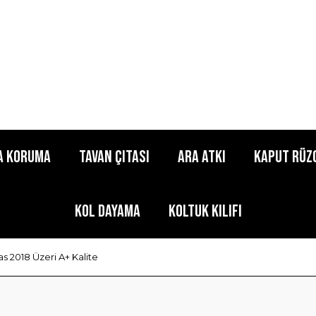
a Koruma
Tavan Çıtası
Ara Atkı
Kaput Rüz
Kol Dayama
Koltuk Kılıfı
s 2018 Üzeri A+ Kalite