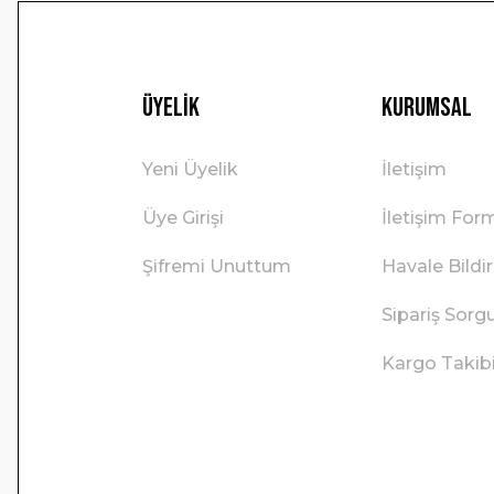
Üyelik
Kurumsal
Yeni Üyelik
İletişim
Üye Girişi
İletişim For
Şifremi Unuttum
Havale Bild
Sipariş Sorg
Kargo Takib