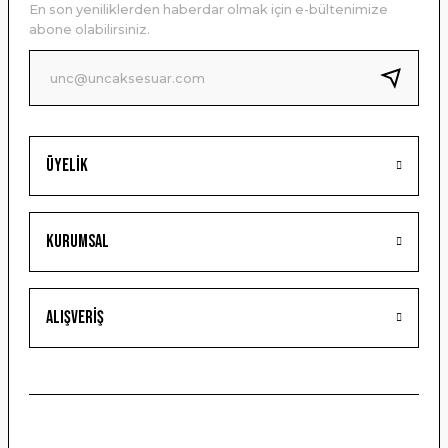
En son yeniliklerden haberdar olmak için e-bültenimize
Ürün bilgilerinde hatalar bulunuyor.
abone olabilirsiniz.
Ürün fiyatı diğer sitelerden daha pahalı.
Bu ürüne benzer farklı alternatifler olmalı.
Üyelik
Gönder
Kurumsal
Alışveriş