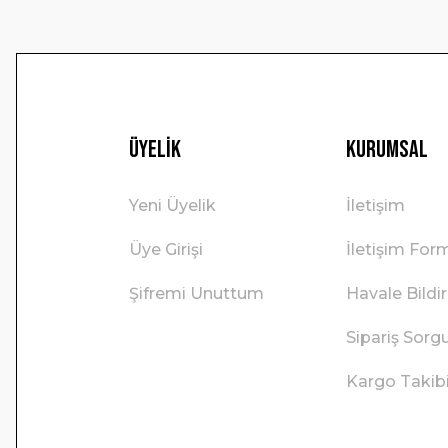
Üyelik
Kurumsal
Yeni Üyelik
İletişim
Üye Girişi
İletişim For
Şifremi Unuttum
Havale Bild
Sipariş Sorg
Kargo Takib