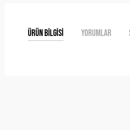
Ürün Bilgisi
Yorumlar
Bu ürünün fiyat bilgisi, resim, ürün açıklamalarında ve 
Görüş ve önerileriniz için teşekkür ederiz.
Ürün resmi kalitesiz, bozuk veya görüntülenemiyor.
Ürün açıklamasında eksik bilgiler bulunuyor.
Ürün bilgilerinde hatalar bulunuyor.
Ürün fiyatı diğer sitelerden daha pahalı.
Bu ürüne benzer farklı alternatifler olmalı.