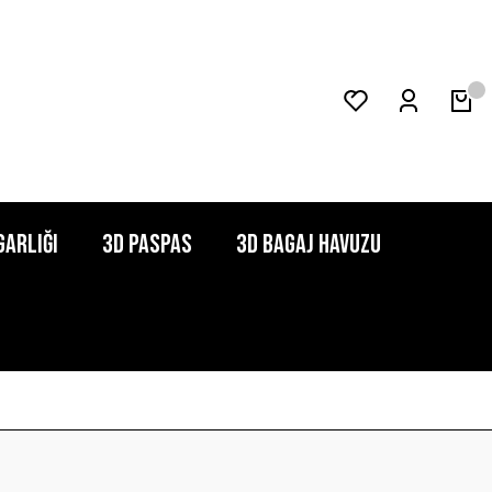
garlığı
3D Paspas
3D Bagaj Havuzu