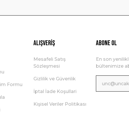
Gönder
Alışveriş
ABONE OL
Mesafeli Satış
En son yenilik
Sözleşmesi
bültenimize ab
mu
Gizlilik ve Güvenlik
irim Formu
İptal İade Koşullari
ula
Kişisel Veriler Politikası
i