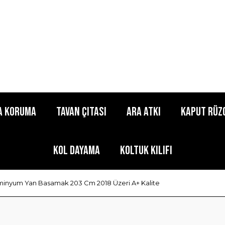
a Koruma
Tavan Çıtası
Ara Atkı
Kaput Rüz
Kol Dayama
Koltuk Kılıfı
uminyum Yan Basamak 203 Cm 2018 Üzeri A+ Kalite