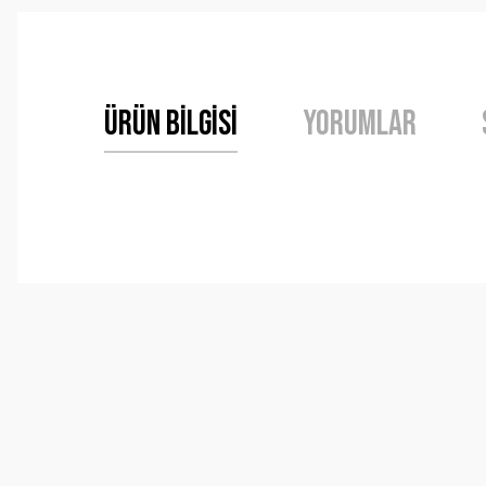
Ürün Bilgisi
Yorumlar
Bu ürünün fiyat bilgisi, resim, ürün açıklamalarında ve 
Görüş ve önerileriniz için teşekkür ederiz.
Ürün resmi kalitesiz, bozuk veya görüntülenemiyor.
Ürün açıklamasında eksik bilgiler bulunuyor.
Ürün bilgilerinde hatalar bulunuyor.
Ürün fiyatı diğer sitelerden daha pahalı.
Bu ürüne benzer farklı alternatifler olmalı.