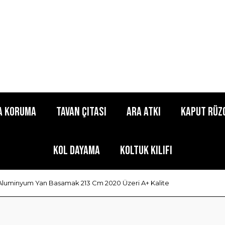
a Koruma
Tavan Çıtası
Ara Atkı
Kaput Rüz
Kol Dayama
Koltuk Kılıfı
 Aluminyum Yan Basamak 213 Cm 2020 Üzeri A+ Kalite