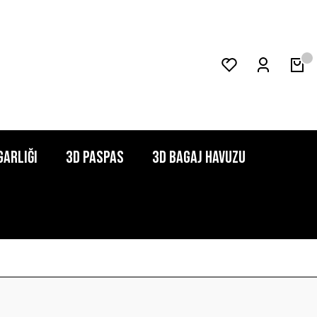
garlığı
3D Paspas
3D Bagaj Havuzu