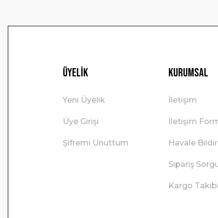
Üyelik
Kurumsal
Yeni Üyelik
İletişim
Üye Girişi
İletişim For
Şifremi Unuttum
Havale Bild
Sipariş Sorg
Kargo Takib