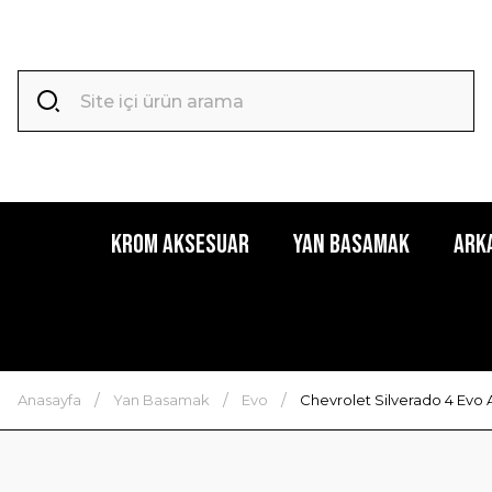
Krom Aksesuar
Yan Basamak
Ark
Anasayfa
Yan Basamak
Evo
Chevrolet Silverado 4 Evo