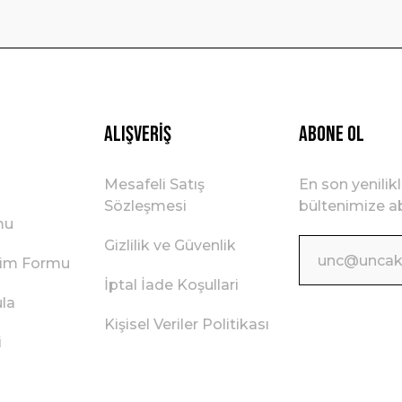
Gönder
Alışveriş
ABONE OL
Mesafeli Satış
En son yenilik
Sözleşmesi
bültenimize ab
mu
Gizlilik ve Güvenlik
irim Formu
İptal İade Koşullari
ula
Kişisel Veriler Politikası
i