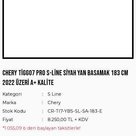
Chery Tiggo7 Pro S-Line Siyah Yan Basamak 183 Cm
2022 Üzeri A+ Kalite
Kategori
S Line
Marka
Chery
Stok Kodu
CR-TI7-YBS-SL-SA-183-E
Fiyat
8.250,00 TL + KDV
*1.055,09 ₺ den başlayan taksitlerle!