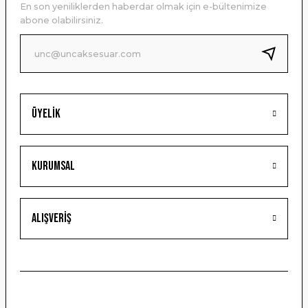
En son yeniliklerden haberdar olmak için e-bültenimize
Ürün bilgilerinde hatalar bulunuyor.
abone olabilirsiniz.
Ürün fiyatı diğer sitelerden daha pahalı.
Bu ürüne benzer farklı alternatifler olmalı.
Üyelik
Gönder
Kurumsal
Alışveriş