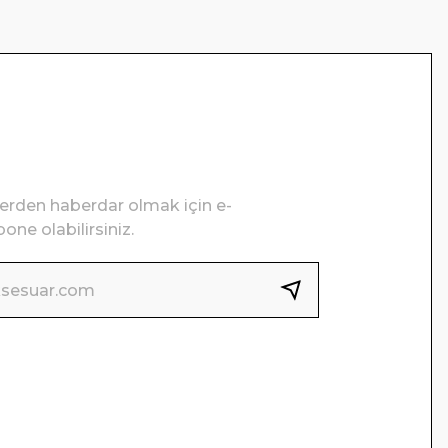
lerden haberdar olmak için e-
one olabilirsiniz.