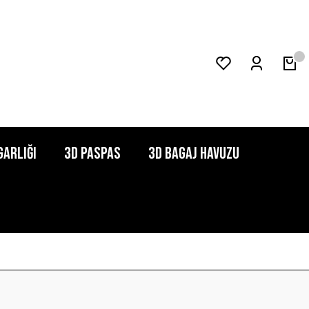
garlığı
3D Paspas
3D Bagaj Havuzu