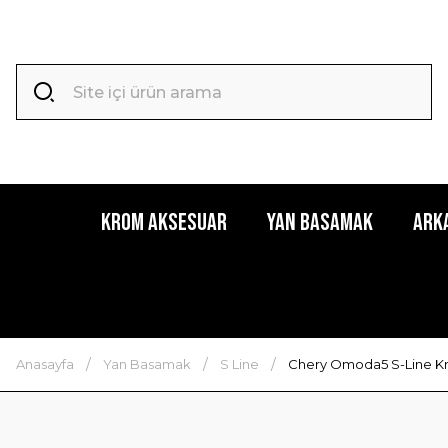
Krom Aksesuar
Yan Basamak
Ark
Anasayfa
Yan Basamak
S Line
Chery Omoda5 S-Line Kr