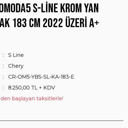
Omoda5 S-Line Krom Yan
k 183 Cm 2022 Üzeri A+
S Line
Chery
CR-OM5-YBS-SL-KA-183-E
8.250,00 TL + KDV
 den başlayan taksitlerle!