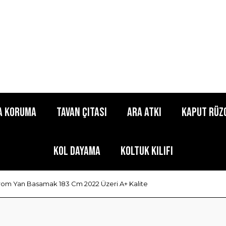
a Koruma
Tavan Çıtası
Ara Atkı
Kaput Rüz
Kol Dayama
Koltuk Kılıfı
om Yan Basamak 183 Cm 2022 Üzeri A+ Kalite