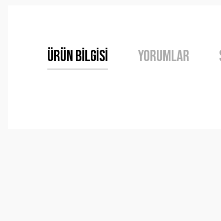
Ürün Bilgisi
Yorumlar
Bu ürünün fiyat bilgisi, resim, ürün açıklamalarında ve 
Görüş ve önerileriniz için teşekkür ederiz.
Ürün resmi kalitesiz, bozuk veya görüntülenemiyor.
Ürün açıklamasında eksik bilgiler bulunuyor.
Ürün bilgilerinde hatalar bulunuyor.
Ürün fiyatı diğer sitelerden daha pahalı.
Bu ürüne benzer farklı alternatifler olmalı.