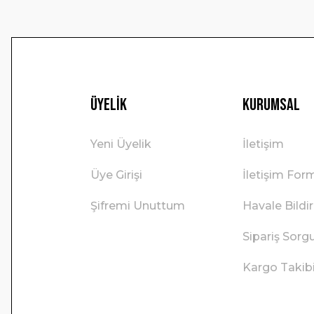
Üyelik
Kurumsal
Yeni Üyelik
İletişim
Üye Girişi
İletişim For
Şifremi Unuttum
Havale Bild
Sipariş Sorg
Kargo Takib