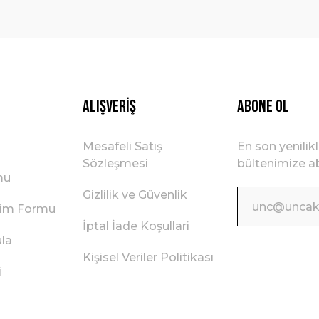
Gönder
Alışveriş
ABONE OL
Mesafeli Satış
En son yenilik
Sözleşmesi
bültenimize ab
mu
Gizlilik ve Güvenlik
irim Formu
İptal İade Koşullari
ula
Kişisel Veriler Politikası
i