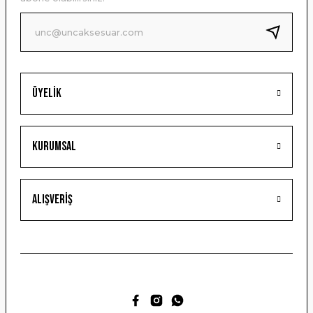
Ürün fiyatı diğer sitelerden daha pahalı.
Bu ürüne benzer farklı alternatifler olmalı.
Üyelik
Gönder
Kurumsal
Alışveriş