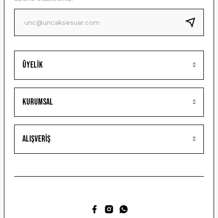
Ürün fiyatı diğer sitelerden daha pahalı.
Bu ürüne benzer farklı alternatifler olmalı.
Üyelik
Gönder
Kurumsal
Alışveriş