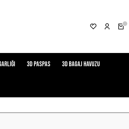
garlığı
3D Paspas
3D Bagaj Havuzu