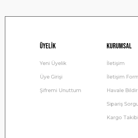
Üyelik
Kurumsal
Yeni Üyelik
İletişim
Üye Girişi
İletişim For
Şifremi Unuttum
Havale Bild
Sipariş Sorg
Kargo Takib