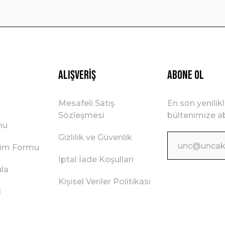
Gönder
Alışveriş
ABONE OL
Mesafeli Satış
En son yenilik
Sözleşmesi
bültenimize ab
mu
Gizlilik ve Güvenlik
irim Formu
İptal İade Koşullari
ula
Kişisel Veriler Politikası
i