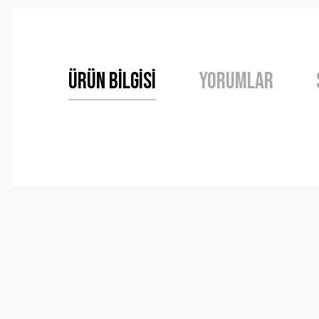
Ürün Bilgisi
Yorumlar
Bu ürünün fiyat bilgisi, resim, ürün açıklamalarında ve 
Görüş ve önerileriniz için teşekkür ederiz.
Ürün resmi kalitesiz, bozuk veya görüntülenemiyor.
Ürün açıklamasında eksik bilgiler bulunuyor.
Ürün bilgilerinde hatalar bulunuyor.
Ürün fiyatı diğer sitelerden daha pahalı.
Bu ürüne benzer farklı alternatifler olmalı.