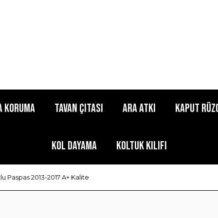
a Koruma
Tavan Çıtası
Ara Atkı
Kaput Rüz
Kol Dayama
Koltuk Kılıfı
lu Paspas 2013-2017 A+ Kalite