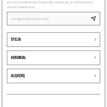
En son yeniliklerden haberdar olmak için e-bültenimize
Ürün bilgilerinde hatalar bulunuyor.
abone olabilirsiniz.
Ürün fiyatı diğer sitelerden daha pahalı.
Bu ürüne benzer farklı alternatifler olmalı.
Üyelik
Gönder
Kurumsal
Alışveriş