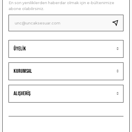
En son yeniliklerden haberdar olmak için e-bültenimize
Ürün bilgilerinde hatalar bulunuyor.
abone olabilirsiniz.
Ürün fiyatı diğer sitelerden daha pahalı.
Bu ürüne benzer farklı alternatifler olmalı.
Üyelik
Gönder
Kurumsal
Alışveriş